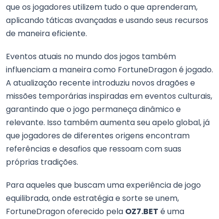
que os jogadores utilizem tudo o que aprenderam,
aplicando táticas avançadas e usando seus recursos
de maneira eficiente.
Eventos atuais no mundo dos jogos também
influenciam a maneira como FortuneDragon é jogado.
A atualização recente introduziu novos dragões e
missões temporárias inspiradas em eventos culturais,
garantindo que o jogo permaneça dinâmico e
relevante. Isso também aumenta seu apelo global, já
que jogadores de diferentes origens encontram
referências e desafios que ressoam com suas
próprias tradições.
Para aqueles que buscam uma experiência de jogo
equilibrada, onde estratégia e sorte se unem,
FortuneDragon oferecido pela
OZ7.BET
é uma