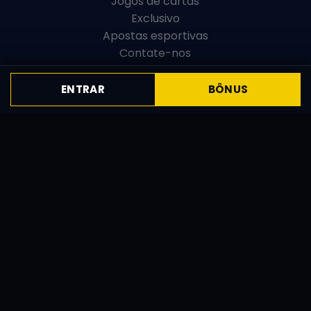
Jogos de cartas
Exclusivo
Apostas esportivas
Contate-nos
Manchetes de Hoje
55FUN
ENTRAR
BÔNUS
Central de Suporte
📧
contact@oz7pg.com
🕒
24/7 Disponível
© 2026 OZ7.BET. Todos os direitos reservados.
Mapa do Site