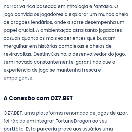
narrativa rica baseada em mitologia e fantasia. O
jogo convida os jogadores a explorar um mundo cheio
de dragões lendários, onde a sorte desempenha um
papel crucial. A ambientação atrai tanto jogadores
casuais quanto os mais experientes que buscam
mergulhar em histórias complexas e cheias de
reviravoltas. DestinyCasino, o desenvolvedor do jogo,
tem inovado constantemente, garantindo que a
experiência de jogo se mantenha fresca e
empolgante.
A Conexão com OZ7.BET
OZ7.BET, uma plataforma renomada de jogos de azar,
foi rápida em integrar FortuneDragon ao seu
portfólio. Esta parceria provê aos usuários uma