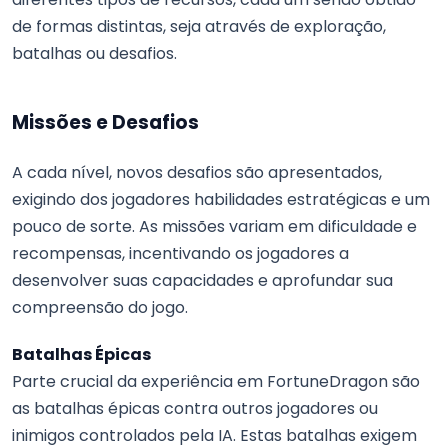
de formas distintas, seja através de exploração,
batalhas ou desafios.
Missões e Desafios
A cada nível, novos desafios são apresentados,
exigindo dos jogadores habilidades estratégicas e um
pouco de sorte. As missões variam em dificuldade e
recompensas, incentivando os jogadores a
desenvolver suas capacidades e aprofundar sua
compreensão do jogo.
Batalhas Épicas
Parte crucial da experiência em FortuneDragon são
as batalhas épicas contra outros jogadores ou
inimigos controlados pela IA. Estas batalhas exigem