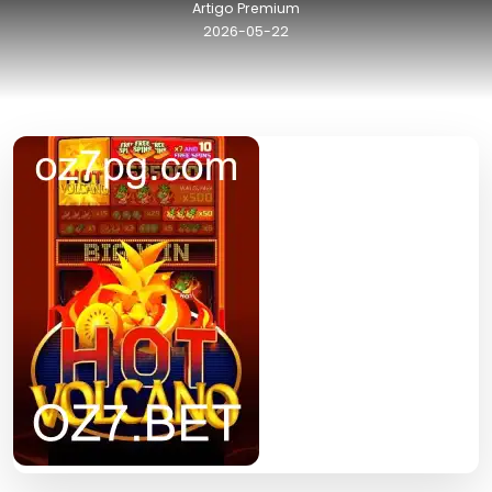
Artigo Premium
2026-05-22