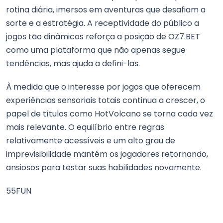
rotina diária, imersos em aventuras que desafiam a
sorte e a estratégia. A receptividade do público a
jogos tão dinâmicos reforça a posição de OZ7.BET
como uma plataforma que não apenas segue
tendências, mas ajuda a defini-las.
À medida que o interesse por jogos que oferecem
experiências sensoriais totais continua a crescer, o
papel de títulos como HotVolcano se torna cada vez
mais relevante. O equilíbrio entre regras
relativamente acessíveis e um alto grau de
imprevisibilidade mantém os jogadores retornando,
ansiosos para testar suas habilidades novamente.
55FUN