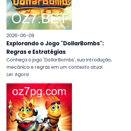
2026-06-09
Explorando o Jogo "DollarBombs":
Regras e Estratégias
Conheça o jogo 'DollarBombs', sua introdução,
mecânica e regras em um contexto atual.
Ler Agora