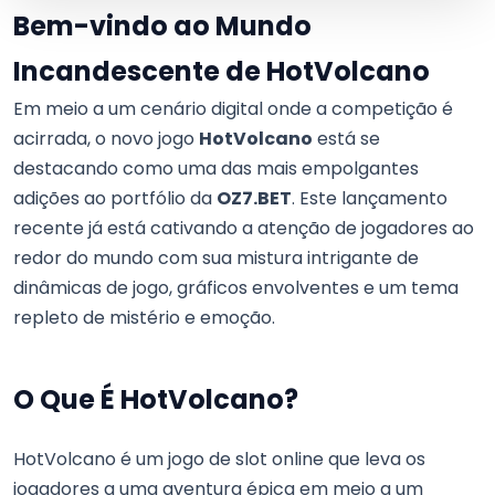
Bem-vindo ao Mundo
Incandescente de HotVolcano
Em meio a um cenário digital onde a competição é
acirrada, o novo jogo
HotVolcano
está se
destacando como uma das mais empolgantes
adições ao portfólio da
OZ7.BET
. Este lançamento
recente já está cativando a atenção de jogadores ao
redor do mundo com sua mistura intrigante de
dinâmicas de jogo, gráficos envolventes e um tema
repleto de mistério e emoção.
O Que É HotVolcano?
HotVolcano é um jogo de slot online que leva os
jogadores a uma aventura épica em meio a um