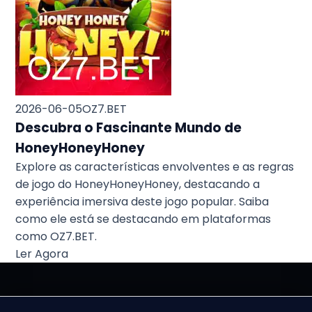
2026-06-05
OZ7.BET
Descubra o Fascinante Mundo de
HoneyHoneyHoney
Explore as características envolventes e as regras
de jogo do HoneyHoneyHoney, destacando a
experiência imersiva deste jogo popular. Saiba
como ele está se destacando em plataformas
como OZ7.BET.
Ler Agora