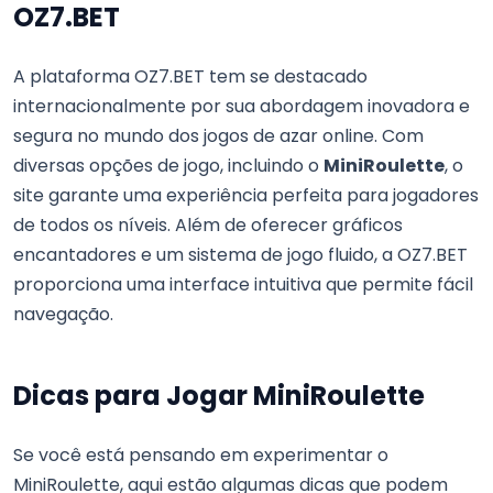
OZ7.BET
A plataforma OZ7.BET tem se destacado
internacionalmente por sua abordagem inovadora e
segura no mundo dos jogos de azar online. Com
diversas opções de jogo, incluindo o
MiniRoulette
, o
site garante uma experiência perfeita para jogadores
de todos os níveis. Além de oferecer gráficos
encantadores e um sistema de jogo fluido, a OZ7.BET
proporciona uma interface intuitiva que permite fácil
navegação.
Dicas para Jogar MiniRoulette
Se você está pensando em experimentar o
MiniRoulette, aqui estão algumas dicas que podem