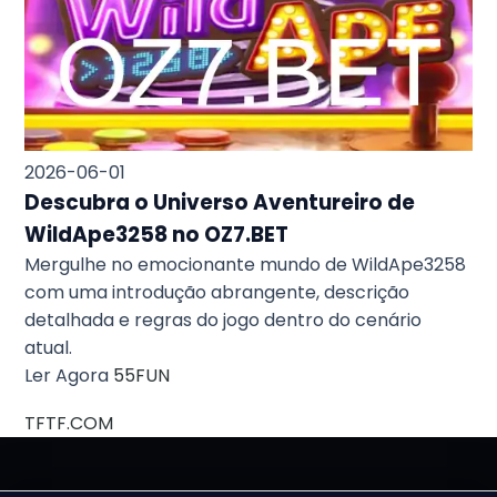
2026-06-01
Descubra o Universo Aventureiro de
WildApe3258 no OZ7.BET
Mergulhe no emocionante mundo de WildApe3258
com uma introdução abrangente, descrição
detalhada e regras do jogo dentro do cenário
atual.
Ler Agora
55FUN
TFTF.COM