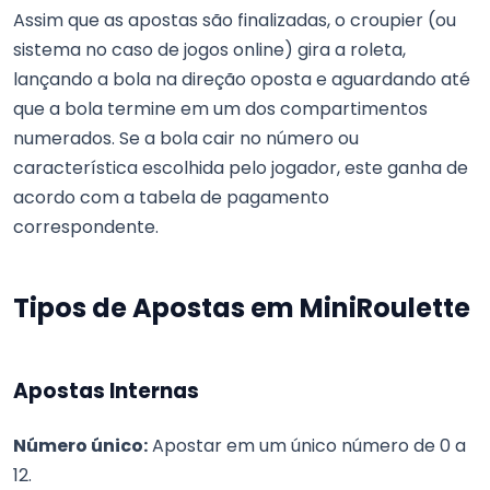
Assim que as apostas são finalizadas, o croupier (ou
sistema no caso de jogos online) gira a roleta,
lançando a bola na direção oposta e aguardando até
que a bola termine em um dos compartimentos
numerados. Se a bola cair no número ou
característica escolhida pelo jogador, este ganha de
acordo com a tabela de pagamento
correspondente.
Tipos de Apostas em MiniRoulette
Apostas Internas
Número único:
Apostar em um único número de 0 a
12.