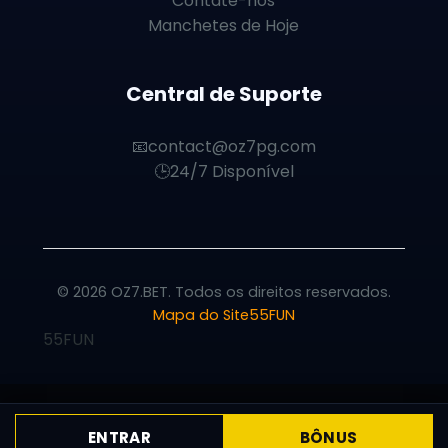
Contate-nos
Manchetes de Hoje
Central de Suporte
📧
contact@oz7pg.com
🕒
24/7 Disponível
© 2026 OZ7.BET. Todos os direitos reservados.
Mapa do Site
55FUN
55FUN
ENTRAR
BÔNUS