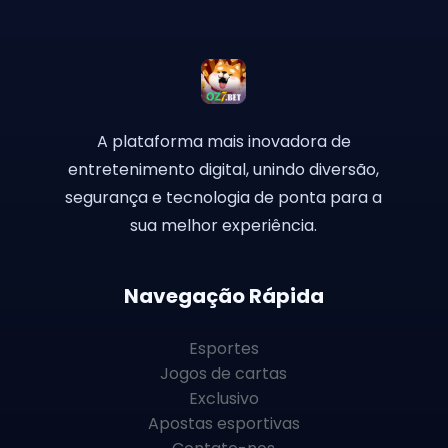
A plataforma mais inovadora de
entretenimento digital, unindo diversão,
segurança e tecnologia de ponta para a
sua melhor experiência.
Navegação Rápida
Esportes
Jogos de cartas
Exclusivo
Apostas esportivas