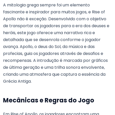
A mitologia grega sempre foi um elemento
fascinante e inspirador para muitos jogos, e Rise of
Apollo não é exceção. Desenvolvido com o objetivo
de transportar os jogadores para a era dos deuses e
heróis, este jogo oferece uma narrativa rica e
detalhada que se desenrola conforme o jogador
avança. Apollo, o deus do Sol, da música e das
profecias, guia os jogadores através de desafios e
recompensas. A introdução é marcada por gráficos
de última geração e uma trilha sonora envolvente,
criando uma atmosfera que captura a essência da
Grécia Antiga.
Mecânicas e Regras do Jogo
Em Rise of Apollo, os jogadores encontram uma