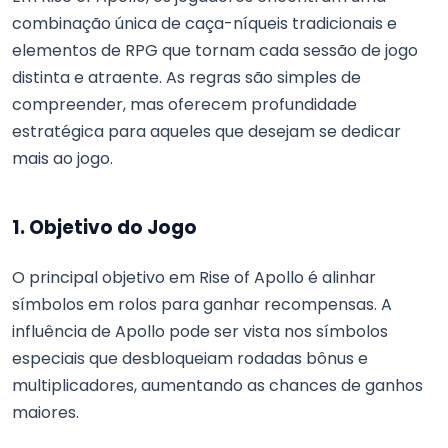
combinação única de caça-níqueis tradicionais e
elementos de RPG que tornam cada sessão de jogo
distinta e atraente. As regras são simples de
compreender, mas oferecem profundidade
estratégica para aqueles que desejam se dedicar
mais ao jogo.
1. Objetivo do Jogo
O principal objetivo em Rise of Apollo é alinhar
símbolos em rolos para ganhar recompensas. A
influência de Apollo pode ser vista nos símbolos
especiais que desbloqueiam rodadas bônus e
multiplicadores, aumentando as chances de ganhos
maiores.