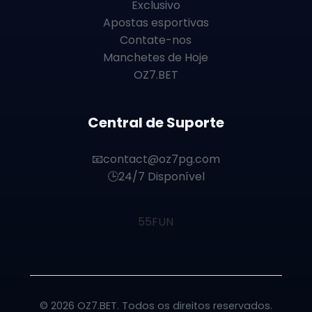
Exclusivo
Apostas esportivas
Contate-nos
Manchetes de Hoje
OZ7.BET
Central de Suporte
📧
contact@oz7pg.com
🕒
24/7 Disponível
55FUN
© 2026 OZ7.BET. Todos os direitos reservados.