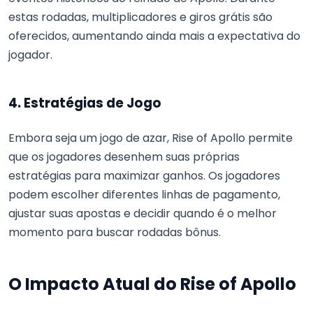
estas rodadas, multiplicadores e giros grátis são
oferecidos, aumentando ainda mais a expectativa do
jogador.
4. Estratégias de Jogo
Embora seja um jogo de azar, Rise of Apollo permite
que os jogadores desenhem suas próprias
estratégias para maximizar ganhos. Os jogadores
podem escolher diferentes linhas de pagamento,
ajustar suas apostas e decidir quando é o melhor
momento para buscar rodadas bônus.
O Impacto Atual do Rise of Apollo